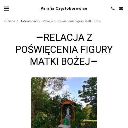
Parafia Częstoborowice
Główna
Aktualności
Relacja z poświęcenia figury Matki Bożej
RELACJA Z
POŚWIĘCENIA FIGURY
MATKI BOŻEJ