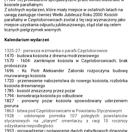
kościele parafialnym.
Z istotnych wydarzeń, które miały miejsce w ostatnich latach na
uwagę zasługuje również Wielki Jubileusz Roku 2000. Kościół
parafialny w Częstoborowicach został z tej racji wyznaczony jako
miejsce uzyskania odpustu jubileuszowego, stąd stał się celem
licznych pielgrzymek wiernych.
Kalendarium wydarzeń
1325-27 - pierwsza wzmianka o parafii Częstoborowice
1470 - budowa kościoła z drewna modrzewiowego
1570 - 1604- zamknięcie kościoła w Częstoborowicach; brak 
proboszcza
1696 - Ks. Piotr Aleksander Zaborski rozpoczyna budowę 
murowanego kościoła
1720 - przeniesienie nabożeństwa do nowego kościoła; rozbiórka 
kościoła drewnianego
1785 - kościół zniszczony przez pożar
1794 - konsekracja kościoła po odbudowie
1827 - ponowny pożar kościoła spowodowany uderzeniem 
pioruna
1863 - bitwa pod Częstoborowicami w Powstaniu Styczniowym
1928 - odsłonięcie pomnika 107 poległych powstańców 
styczniowych na „starym” cmentarzu z racji 10 rocznicy 
odzyskania niepodległości
1953 - sprowadzenie i poświęcenie dwóch zabytkowych dzwonów 