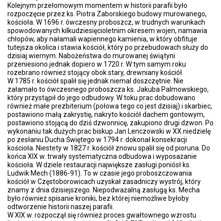
Kolejnym przełomowym momentem w historii parafii było
rozpoczęcie przez ks. Piotra Zaborskiego budowy murowanego,
kościoła. W 1696 r. ówczesny proboszcz, w trudnych warunkach
spowodowanych kilkudziesięcioletnim okresem wojen, namawia
chłopów, aby nałamali wapiennego kamienia, w który obfituje
tutejsza okolica i stawia kościół, który po przebudowach służy do
dzisiaj wiernym. Nabożeństwa do murowanej świątyni
przeniesiono jednak dopiero w 1720 r. W tym samym roku
rozebrano również stojący obok stary, drewniany kościół.
W 1785 r. kościół spalił się jednak niemal doszczętnie. Nie
załamało to ówczesnego proboszcza ks. Jakuba Palmowskiego,
który przystąpił do jego odbudowy. W toku prac dobudowano
również małe prezbiterium (połowa tego co jest dzisiaj) i skarbiec,
postawiono małą zakrystię, nakryto kościół dachem gontowym,
postawiono stojącą do dziś dzwonnicę, zakupiono drugi dzwon. Po
wykonaniu tak dużych prac biskup Jan Lenczowski w XX niedzielę
po zesłaniu Ducha Świętego w 1794 r. dokonał konsekracji
kościoła. Niestety w 1827 r. kościół znowu spalił się od pioruna. Do
końca XIX w. trwały systematyczna odbudowa i wyposażanie
kościoła. W dziele restauracji największe zasługi poniósł ks.
Ludwik Mech (1886-91). To w czasie jego proboszczowania
kościół w Częstoborowicach uzyskał zasadniczy wystrój, który
znamy z dnia dzisiejszego. Niepodważalną zasługą ks. Mecha
było również spisanie kroniki, bez której niemożliwe byłoby
odtworzenie historii naszej parafii.
W XIX w. rozpoczął się również proces gwałtownego wzrostu