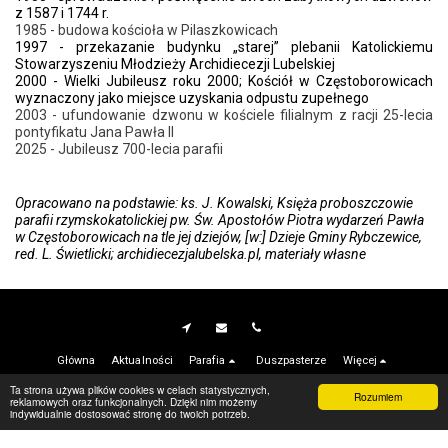
z 1587 i 1744 r.
1985 - budowa kościoła w Pilaszkowicach
1997 - przekazanie budynku „starej” plebanii Katolickiemu 
Stowarzyszeniu Młodzieży Archidiecezji Lubelskiej
2000 - Wielki Jubileusz roku 2000; Kościół w Częstoborowicach 
wyznaczony jako miejsce uzyskania odpustu zupełnego
2003 - ufundowanie dzwonu w kościele filialnym z racji 25-lecia 
pontyfikatu Jana Pawła II
2025 - Jubileusz 700-lecia parafii
Opracowano na podstawie: ks. J. Kowalski, Księża proboszczowie
parafii rzymskokatolickiej pw. Św. Apostołów Piotra wydarzeń Pawła
w Częstoborowicach na tle jej dziejów, [w:] Dzieje Gminy Rybczewice,
red. L. Świetlicki; archidiecezjalubelska.pl, materiały własne
Główna
Aktualności
Parafia
Duszpasterze
Więcej
Ta strona używa plików cookies w celach statystycznych,
Prawa autorskie © 2026 Wszelkie prawa zastrzeżone -
Parafia Częstoborowice
Rozumiem
reklamowych oraz funkcjonalnych. Dzięki nim możemy
indywidualnie dostosować stronę do twoich potrzeb.