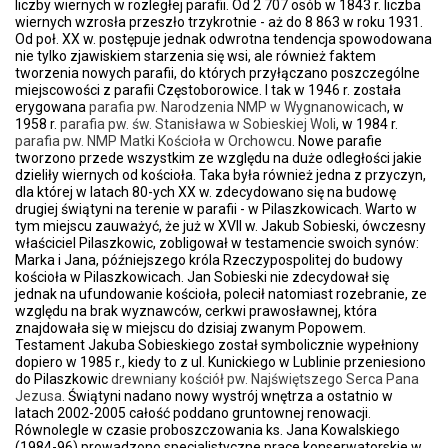
liczby wiernych w rozległej parafii. Od 2 707 osób w 1843 r. liczba
wiernych wzrosła przeszło trzykrotnie - aż do 8 863 w roku 1931.
Od poł. XX w. postępuje jednak odwrotna tendencja spowodowana
nie tylko zjawiskiem starzenia się wsi, ale również faktem
tworzenia nowych parafii, do których przyłączano poszczególne
miejscowości z parafii Częstoborowice. I tak w 1946 r. została
erygowana
parafia pw. Narodzenia NMP w Wygnanowicach
, w
1958 r.
parafia pw. św. Stanisława w Sobieskiej Woli
, w 1984 r.
parafia pw. NMP Matki Kościoła w Orchowcu
. Nowe parafie
tworzono przede wszystkim ze względu na duże odległości jakie
dzieliły wiernych od kościoła. Taka była również jedna z przyczyn,
dla której w latach 80-ych XX w. zdecydowano się na budowę
drugiej świątyni na terenie w parafii - w Pilaszkowicach. Warto w
tym miejscu zauważyć, że już w XVII w. Jakub Sobieski, ówczesny
właściciel Pilaszkowic, zobligował w testamencie swoich synów:
Marka i Jana, późniejszego króla Rzeczypospolitej do budowy
kościoła w Pilaszkowicach. Jan Sobieski nie zdecydował się
jednak na ufundowanie kościoła, polecił natomiast rozebranie, ze
względu na brak wyznawców, cerkwi prawosławnej, która
znajdowała się w miejscu do dzisiaj zwanym Popowem.
Testament Jakuba Sobieskiego został symbolicznie wypełniony
dopiero w 1985 r., kiedy to z ul. Kunickiego w Lublinie przeniesiono
do Pilaszkowic
drewniany kościół pw. Najświętszego Serca Pana
Jezusa
. Świątyni nadano nowy wystrój wnętrza a ostatnio w
latach 2002-2005 całość poddano gruntownej renowacji.
Równolegle w czasie proboszczowania ks. Jana Kowalskiego
(1984-96) prowadzono specjalistyczne prace konserwatorskie w