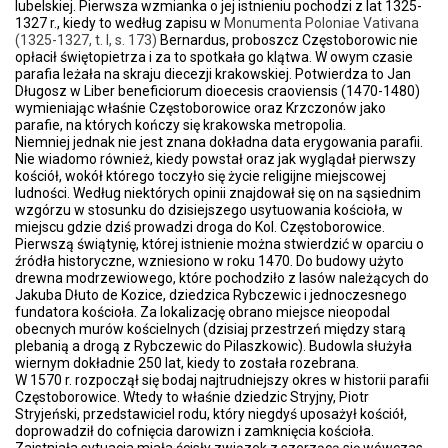
lubelskiej. Pierwsza wzmianka o jej istnieniu pochodzi z lat 1325-
1327 r., kiedy to według zapisu w
Monumenta Poloniae Vativana
(1325-1327, t. I, s. 173)
Bernardus, proboszcz Częstoborowic nie
opłacił świętopietrza i za to spotkała go klątwa. W owym czasie
parafia leżała na skraju diecezji krakowskiej. Potwierdza to Jan
Długosz w Liber beneficiorum dioecesis craoviensis (1470-1480)
wymieniając właśnie Częstoborowice oraz Krzczonów jako
parafie, na których kończy się krakowska metropolia.
Niemniej jednak nie jest znana dokładna data erygowania parafii.
Nie wiadomo również, kiedy powstał oraz jak wyglądał pierwszy
kościół, wokół którego toczyło się życie religijne miejscowej
ludności. Według niektórych opinii znajdował się on na sąsiednim
wzgórzu w stosunku do dzisiejszego usytuowania kościoła, w
miejscu gdzie dziś prowadzi droga do Kol. Częstoborowice.
Pierwszą świątynię, której istnienie można stwierdzić w oparciu o
źródła historyczne, wzniesiono w roku 1470. Do budowy użyto
drewna modrzewiowego, które pochodziło z lasów należących do
Jakuba Dłuto de Kozice, dziedzica Rybczewic i jednoczesnego
fundatora kościoła. Za lokalizację obrano miejsce nieopodal
obecnych murów kościelnych (dzisiaj przestrzeń między starą
plebanią a drogą z Rybczewic do Pilaszkowic). Budowla służyła
wiernym dokładnie 250 lat, kiedy to została rozebrana.
W 1570 r. rozpoczął się bodaj najtrudniejszy okres w historii parafii
Częstoborowice. Wtedy to właśnie dziedzic Stryjny, Piotr
Stryjeński, przedstawiciel rodu, który niegdyś uposażył kościół,
doprowadził do cofnięcia darowizn i zamknięcia kościoła.