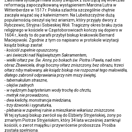
Zaistniała sytuacja miała ścisły związek z szerzącą się wówczas
reformacją zapoczątkowaną wystąpieniem Marcina Lutra w
Wittenberdze w 1517 r. Polska szlachta szczególnie chętnie
zaczęła wiązać się z kalwinizmem. Na Lubelszczyźnie dużą
popularnością cieszył się też arianizm, który przyjęły dwory z
Rybczewic, Stryjna i Sobieskiej Woli. Tragiczny okres braku życia
religijnego w kościele w Częstoborowicach kończy się dopiero w
1604 r., kiedy to do parafii przybył biskup krakowski Bernard
Maciejowski. Zgodnie z tym co napisano w protokole wizytacji
ksiądz biskup zastał:
- kościół zupełnie opuszczony,
- ani świeczki nad Najświętszym Sakramentem,
- wielki ołtarz pw. Św. Anny, po bokach św. Piotra i Pawła, nad nimi
obraz Zbawiciela, drugi boczny ołtarz zniszczony, bez obrazu, trzeci
ołtarz niby malowany, ale ksiądz biskup nie rozpoznał tego malowidła,
dlatego zabronił odprawiania przy nim mszy świętej,
- tabernakulum straszne,
- olejów żadnych
- w nędznym baptysterium wody trochę do chrztu,
- metryk nie prowadzono,
- dwa kielichy, monstrancja miedziana,
- trzy dzwonki i sygnaturka,
- plebania w zupełnej ruinie a mieszkanie wikariusz zniszczone.
W tej sytuacji biskup zwrócił się do Elżbiety Stryjeńskiej, żony po
zmarłym Piotrze Stryjeńskim, który 34 lata wcześniej zamknął
kościół, o zwrot majątku i przywrócenie proboszcza. Prośba
została spełniona.