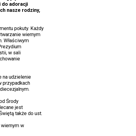
 do adoracji
ch nasze rodziny,
amentu pokuty. Każdy
stwarzanie wiernym
in. Właściwym
 Prezydium
ii, w sali
achowanie
 na udzielenie
 w przypadkach
diecezjalnym.
 od Środy
lecane jest
Świętą także do ust.
e wiernym w