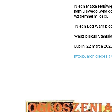
Niech Matka Najświęt
nam u swego Syna od
wzajemnej miłości.
Niech Bóg Wam błogo
Wasz biskup Stanisł
Lublin, 22 marca 2020
https://archidiecezj