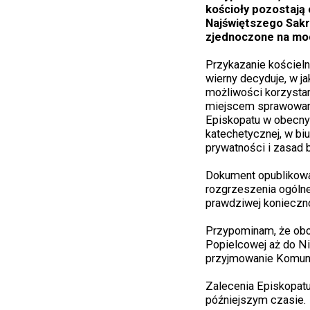
kościoły pozostają 
Najświętszego Sakra
zjednoczone na mod
Przykazanie kościeln
wierny decyduje, w j
możliwości korzysta
miejscem sprawowani
Episkopatu w obecnyc
katechetycznej, w b
prywatności i zasad
Dokument opublikowan
rozgrzeszenia ogólne
prawdziwej konieczno
Przypominam, że obo
Popielcowej aż do Nie
przyjmowanie Komunii
Zalecenia Episkopat
późniejszym czasie.