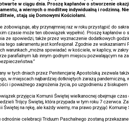
otwarte w ciągu dnia. Proszę kapłanów o stworzenie okazji
mentu, a wiernych o modlitwę indywidualną i rodzinną. Nie
litwie, stają się Domowymi Kościołami.
e zobowiązuje, aby przynajmniej raz w roku przystąpić do sakr
akim czasie może ten obowiązek wypełnić. Proszę kapłanów o 
nia ze spowiedzi, także przez wyznaczenie dodatkowych godz
a tego sakramentu jest konfesjonał. Zgodnie ze wskazaniami
h warunkach „można spowiadać w kościele, w kaplicy, w zakryst
iurze parafialnym lub innym godnym miejscu pozwalającym na z
 bezpieczeństwa.”
y w tych dniach przez Penitencjarię Apostolską zezwala także
go, w miejscach najbardziej dotkniętych zarazą pandemiczną,
ści i poważnego zagrożenia życia, po uzgodnieniu z biskupem 
wiązek przyjęcia Komunii Świętej wielkanocnej obejmuje czas
dzieli Trójcy Świętej, która przypada w tym roku 7 czerwca. Za
 Świętej na rękę, ale każdy wierny, ma prawo przyjąć Komunię 
u odnośnie celebracji Triduum Paschalnego zostaną przekazan