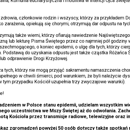
lna, Komunia eucharystyczna i modlitwa w intencji Ojca Święteg
 zdrowia, członkowie rodzin i wszyscy, którzy za przykładem D
ko zarażenia, opiekują się chorymi, otrzymują dar odpustu na t
rzymują także wierni, którzy ofiarują nawiedzenie Najświętszeg
zną lub lekturę Pisma Świętego przez co najmniej pół godziny w
zechmogącego, o koniec epidemii, o ulgę dla tych, którzy cier
. Podstawą do uzyskania odpustu jest także cząstka Różańca 
lub odprawienie Drogi Krzyżowej.
 za tych, którzy nie mogą przyjąć sakramentu namaszczenia chor
upełnego w chwili śmierci, pod warunkiem, że byli należycie dy
 (w tym przypadku Kościół uzupełnia trzy zwyczajowe warunki).
e!
dzeniem w Polsce stanu epidemii, udzielam wszystkim w
nego uczestnictwa we Mszy Świętej aż do odwołania. Zac
otą Kościoła przez transmisje radiowe, telewizyjne oraz 
kaz zgromadzeń powyżej 50 osób dotyczy także spotkań re