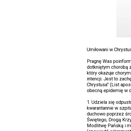
Umiłowani w Chrystusi
Pragnę Was poinformo
dotkniętym chorobą 
który okazuje chorym
intencji. Jest to zac
Chrystusa” (List apos
obecną epidemię w du
1. Udziela się odpus
kwarantannie w szpit
duchowo poprzez śro
Świętego, Drogą Krz
Modlitwę Pańską i m