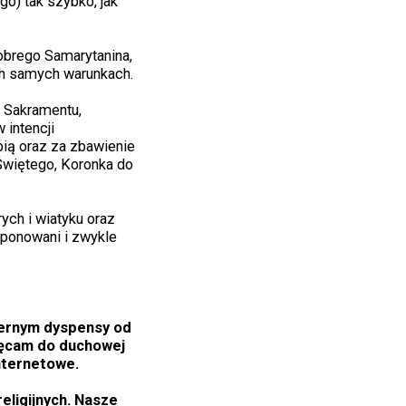
o) tak szybko, jak
obrego Samarytanina,
ych samych warunkach.
o Sakramentu,
 intencji
pią oraz za zbawienie
Świętego, Koronka do
ych i wiatyku oraz
sponowani i zwykle
iernym dyspensy od
hęcam do duchowej
internetowe.
ligijnych. Nasze