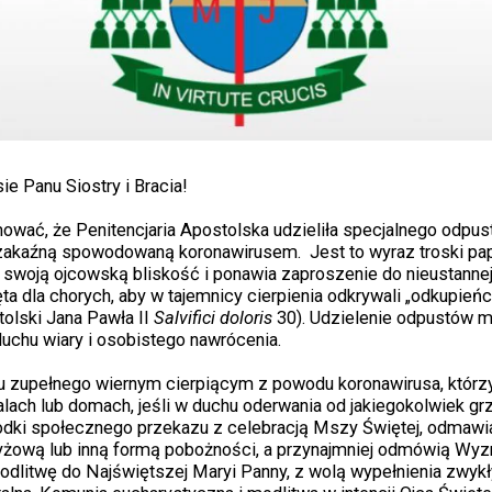
e Panu Siostry i Bracia!
wać, że Penitencjaria Apostolska udzieliła specjalnego odpu
zakaźną spowodowaną koronawirusem. Jest to wyraz troski pap
 swoją ojcowską bliskość i ponawia zaproszenie do nieustanne
hęta dla chorych, aby w tajemnicy cierpienia odkrywali „odkupień
tolski Jana Pawła II
Salvifici doloris
30). Udzielenie odpustów 
chu wiary i osobistego nawrócenia.
tu zupełnego wiernym cierpiącym z powodu koronawirusa, którz
alach lub domach, jeśli w duchu oderwania od jakiegokolwiek gr
dki społecznego przekazu z celebracją Mszy Świętej, odmaw
yżową lub inną formą pobożności, a przynajmniej odmówią Wyzn
odlitwę do Najświętszej Maryi Panny, z wolą wypełnienia zwyk