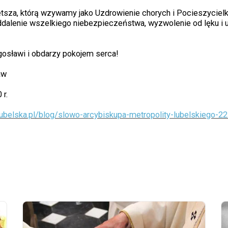
sza, którą wzywamy jako Uzdrowienie chorych i Pocieszycielkę
dalenie wszelkiego niebezpieczeństwa, wyzwolenie od lęku i 
sławi i obdarzy pokojem serca!
aw
 r.
alubelska.pl/blog/slowo-arcybiskupa-metropolity-lubelskiego-2