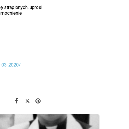
 strapionych, uprosi
umocnienie
2-03-2020/