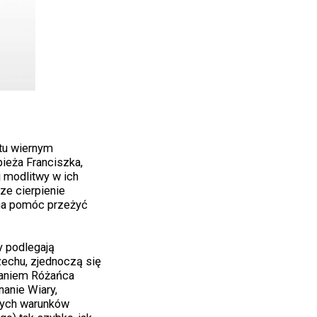
stu wiernym
ieża Franciszka,
j modlitwy w ich
cze cierpienie
ma pomóc przeżyć
y podlegają
zechu, zjednoczą się
ianiem Różańca
anie Wiary,
łych warunków