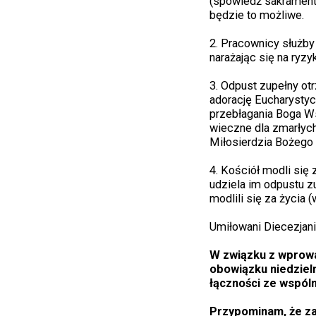
(spowiedź sakramenta
będzie to możliwe.
2. Pracownicy służby
narażając się na ryzy
3. Odpust zupełny ot
adorację Eucharystyc
przebłagania Boga Ws
wieczne dla zmarłych
Miłosierdzia Bożego 
4. Kościół modli się
udziela im odpustu z
modlili się za życia
Umiłowani Diecezjani
W związku z wprowa
obowiązku niedziel
łączności ze wspóln
Przypominam, że za